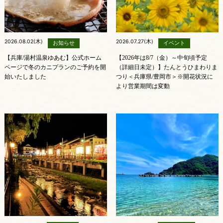
2026.08.02(木)
2026.07.27(木)
お知らせ
イベント
【兵庫/湯村温泉ゆあむ】公式ホーム
【2026年は8/7（金）～中旬頃予定
ページで冬のカニプランのご予約を開
（詳細日未定）】たんとうひまわりま
始いたしました
つり＜兵庫県/豊岡市＞※開花状況に
より営業期間は変動