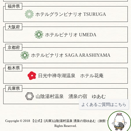
福井県
ホテルグランビナリオ TSURUGA
大阪府
ホテルビナリオ UMEDA
京都府
ホテルビナリオ SAGA ARASHIYAMA
栃木県
日光中禅寺湖温泉 ホテル花庵
兵庫県
山陰湯村温泉 湧泉の宿 ゆあむ
よくあるご質問はこちら
Copyright © 2018
【公式】[兵庫]山陰|湯村温泉 湧泉の宿ゆあむ（旅館・ホテル）
All
Rights Reserved.