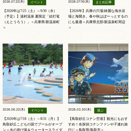
2026.07.22(木)
2026.07.16(木)
イベント
まとめ記事
【2026年は7/25（土）～9/30（水）
【2026年】兵庫の穴場/綺麗な海水浴
（予定）】湯村温泉 夏限定「絵灯篭
場と海開き。春や秋はぼーっとするの
（えとうろう）」＜兵庫県/新温泉町
にも最適＜兵庫県北部/新温泉町周辺
＞
＞
2026.06.22(木)
2026.03.30(木)
イベント
遊ぶ
【2026年は7/18（土）～8/31（月）】
【鳥取砂丘コナン空港】観光にもおす
鳥取砂丘こどもの国でプールがオープ
すめ！名探偵コナンファンや子連れ旅
ン＜水の遊び場＆ウォータースライダ
行に＜鳥取県/鳥取市＞