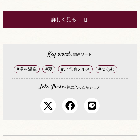
詳しく見る
Key word
/ 関連ワード
#湯村温泉
#夏
#ご当地グルメ
#ゆあむ
Let's Share
/ 気に入ったらシェア