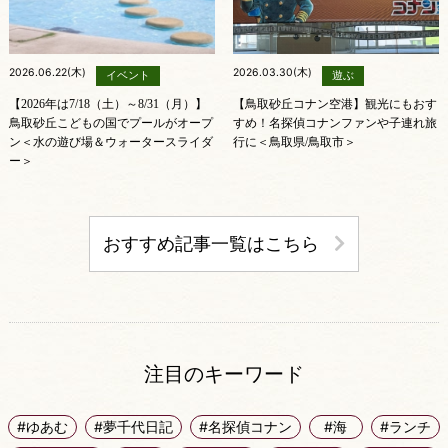
2026.06.22(木)
2026.03.30(木)
イベント
遊ぶ
【2026年は7/18（土）～8/31（月）】
【鳥取砂丘コナン空港】観光にもおす
鳥取砂丘こどもの国でプールがオープ
すめ！名探偵コナンファンや子連れ旅
ン＜水の遊び場＆ウォータースライダ
行に＜鳥取県/鳥取市＞
ー＞
おすすめ記事一覧はこちら
注目のキーワード
#ゆあむ
#夢千代日記
#名探偵コナン
#海
#ランチ