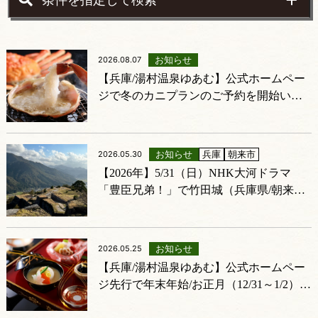
条件を指定して検索
件
を
指
お知らせ
2026.08.07
定
【兵庫/湯村温泉ゆあむ】公式ホームペー
し
ジで冬のカニプランのご予約を開始いた
て
しました
検
索
お知らせ
兵庫
朝来市
2026.05.30
【2026年】5/31（日）NHK大河ドラマ
「豊臣兄弟！」で竹田城（兵庫県/朝来
市）が登場予定
お知らせ
2026.05.25
【兵庫/湯村温泉ゆあむ】公式ホームペー
ジ先行で年末年始/お正月（12/31～1/2）プ
ランのご予約受付を開始いたしました