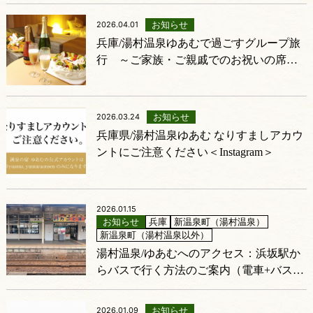
お知らせ
2026.04.01
兵庫/湯村温泉ゆあむで過ごすグループ旅
行 ～ご家族・ご親戚でのお祝いの席に
～
お知らせ
2026.03.24
兵庫県/湯村温泉ゆあむ なりすましアカウ
ントにご注意ください＜Instagram＞
2026.01.15
お知らせ
兵庫
新温泉町（湯村温泉）
新温泉町（湯村温泉以外）
湯村温泉/ゆあむへのアクセス：浜坂駅か
らバスで行く方法のご案内（電車+バス）
＜兵庫県/新温泉町＞
お知らせ
2026.01.09