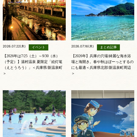
2026.07.22(木)
2026.07.16(木)
イベント
まとめ記事
【2026年は7/25（土）～9/30（水）
【2026年】兵庫の穴場/綺麗な海水浴
（予定）】湯村温泉 夏限定「絵灯篭
場と海開き。春や秋はぼーっとするの
（えとうろう）」＜兵庫県/新温泉町
にも最適＜兵庫県北部/新温泉町周辺
＞
＞