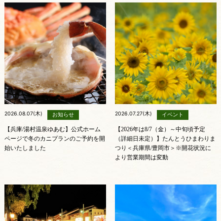
2026.08.07(木)
2026.07.27(木)
お知らせ
イベント
【兵庫/湯村温泉ゆあむ】公式ホーム
【2026年は8/7（金）～中旬頃予定
ページで冬のカニプランのご予約を開
（詳細日未定）】たんとうひまわりま
始いたしました
つり＜兵庫県/豊岡市＞※開花状況に
より営業期間は変動