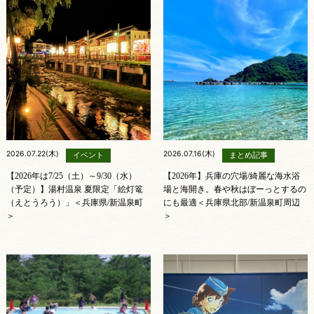
2026.07.22(木)
2026.07.16(木)
イベント
まとめ記事
【2026年は7/25（土）～9/30（水）
【2026年】兵庫の穴場/綺麗な海水浴
（予定）】湯村温泉 夏限定「絵灯篭
場と海開き。春や秋はぼーっとするの
（えとうろう）」＜兵庫県/新温泉町
にも最適＜兵庫県北部/新温泉町周辺
＞
＞