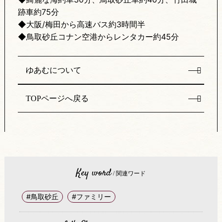
跡車約75分
◆大阪/梅田から高速バス約3時間半
◆鳥取砂丘コナン空港からレンタカー約45分
ゆあむについて
TOPページへ戻る
Key word
/ 関連ワード
#鳥取砂丘
#ファミリー