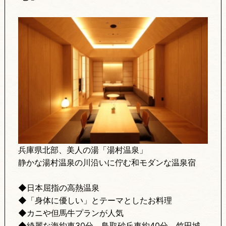
兵庫県北部、美人の湯「湯村温泉」
静かな湯村温泉の川沿いに佇む和モダンな温泉宿
◆日本屈指の高熱温泉
◆「身体に優しい」とテーマとしたお料理
◆カニや但馬牛プランが人気
◆綺麗な海約車30分、鳥取砂丘車約40分、竹田城