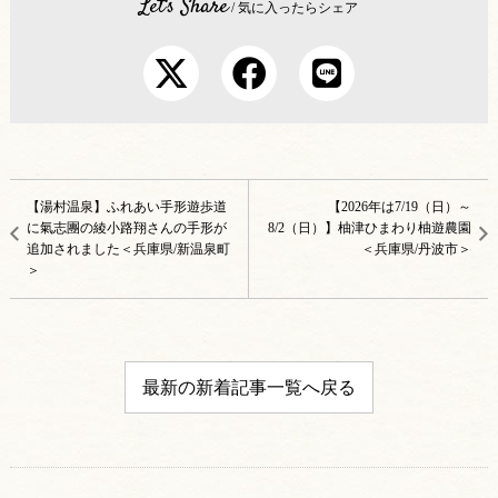
Let's Share
/ 気に入ったらシェア
【湯村温泉】ふれあい手形遊歩道
【2026年は7/19（日）～
に氣志團の綾小路翔さんの手形が
8/2（日）】柚津ひまわり柚遊農園
追加されました＜兵庫県/新温泉町
＜兵庫県/丹波市＞
＞
最新の新着記事一覧へ戻る