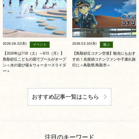
2026.06.22(木)
2026.03.30(木)
イベント
遊ぶ
【2026年は7/18（土）～8/31（月）】
【鳥取砂丘コナン空港】観光にもおす
鳥取砂丘こどもの国でプールがオープ
すめ！名探偵コナンファンや子連れ旅
ン＜水の遊び場＆ウォータースライダ
行に＜鳥取県/鳥取市＞
ー＞
おすすめ記事一覧はこちら
注目のキーワード