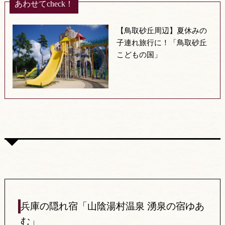
あわせてcheck！
【鳥取砂丘周辺】夏休みの
子連れ旅行に！「鳥取砂丘
こどもの国」
兵庫の隠れ宿「山陰湯村温泉 湧泉の宿ゆあ
む」