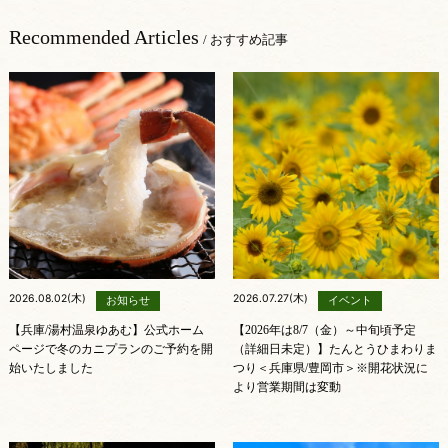
Recommended Articles
/ おすすめ記事
2026.08.02(木)
2026.07.27(木)
お知らせ
イベント
【兵庫/湯村温泉ゆあむ】公式ホーム
【2026年は8/7（金）～中旬頃予定
ページで冬のカニプランのご予約を開
（詳細日未定）】たんとうひまわりま
始いたしました
つり＜兵庫県/豊岡市＞※開花状況に
より営業期間は変動