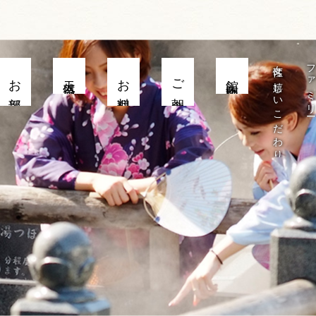
女性に嬉しいこだわり
ファミリー旅
お部屋
天然温泉
お料理
ご朝食
館内施設
7/4（土）開催】シワガラの滝トレッキングツアー(要事前予約、先着3
）
春
夏
秋