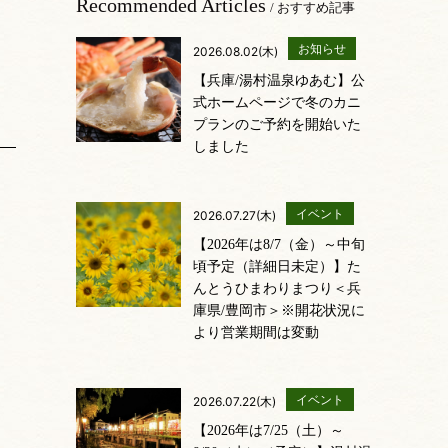
Recommended Articles
/ おすすめ記事
お知らせ
2026.08.02(木)
【兵庫/湯村温泉ゆあむ】公
式ホームページで冬のカニ
プランのご予約を開始いた
しました
イベント
2026.07.27(木)
【2026年は8/7（金）～中旬
頃予定（詳細日未定）】た
んとうひまわりまつり＜兵
庫県/豊岡市＞※開花状況に
より営業期間は変動
イベント
2026.07.22(木)
【2026年は7/25（土）～