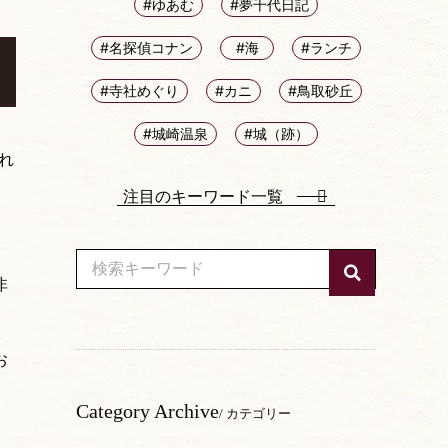
#ゆあむ
#夢千代日記
#名探偵コナン
#海
#ランチ
#寺社めぐり
#カニ
#鳥取砂丘
#城崎温泉
#城（跡）
れ
注目のキーワード一覧
非
お
Category Archive
/ カテゴリー