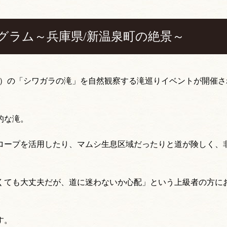
グラム～兵庫県/新温泉町の絶景～
く）の「シワガラの滝」を自然観察する滝巡りイベントが開催さ
的な滝。
ロープを活用したり、マムシ生息区域だったりと道が険しく、
くても大丈夫だが、道に迷わないか心配」という上級者の方に
す。