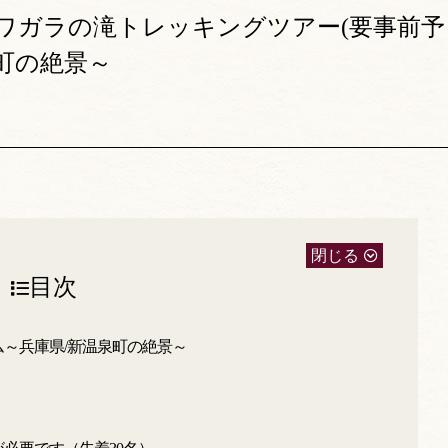
】シワガラの滝トレッキングツアー(要事前予
泉町の絶景～
閉じる
目次
ム～兵庫県/新温泉町の絶景～