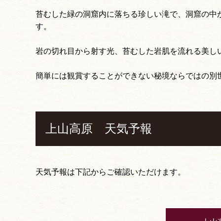
苔むした緑の洞窟内に落ちる珍しい滝で、洞窟の中
す。
岩の切れ目から射す光、苔むした岩肌を流れる美し
簡単には観賞することができない秘境ならではの別
上山高原 天気予報
天気予報は下記からご確認いただけます。