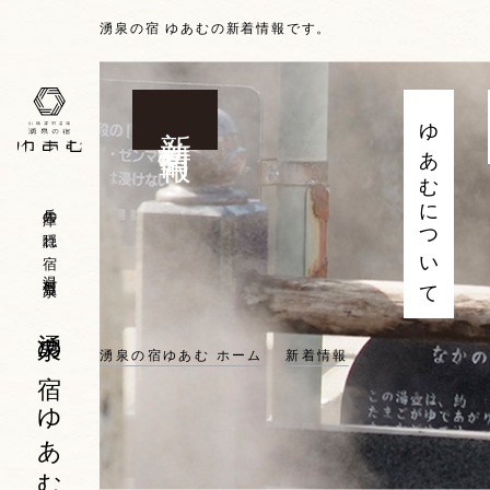
湧泉の宿 ゆあむの新着情報です。
新着情報
ゆあむについて
兵庫の隠れ宿 湯村温泉
湧泉の宿 ゆあむ
湧泉の宿ゆあむ ホーム
新着情報
【2026年夏は
2026.06.22
イベント
兵庫
新温泉町（湯村温泉以外