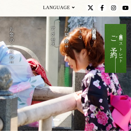
LANGUAGE
F
行
お茶へのこだわり
アクセス
お問い合わせ
宿泊約款・特定商取引法の表記
新着情報
周辺観光
A
ご予約
会員限定ベストレート
Q
0名）～兵庫県/新温泉町の絶景～