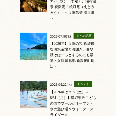
9/30（水）（予定）】湯村温
泉 夏限定「絵灯篭（えとう
ろう）」＜兵庫県/新温泉町
＞
まとめ記事
2026.07.16(木)
【2026年】兵庫の穴場/綺麗
な海水浴場と海開き。春や
秋はぼーっとするのにも最
適＜兵庫県北部/新温泉町周
辺＞
イベント
2026.06.22(木)
【2026年は7/18（土）～
8/31（月）】鳥取砂丘こども
の国でプールがオープン＜
水の遊び場＆ウォータース
ライダー＞