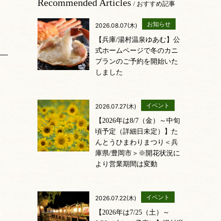
Recommended Articles
/ おすすめ記事
お知らせ
2026.08.07(木)
【兵庫/湯村温泉ゆあむ】公
式ホームページで冬のカニ
プランのご予約を開始いた
しました
イベント
2026.07.27(木)
【2026年は8/7（金）～中旬
頃予定（詳細日未定）】た
んとうひまわりまつり＜兵
庫県/豊岡市＞※開花状況に
より営業期間は変動
イベント
2026.07.22(木)
【2026年は7/25（土）～