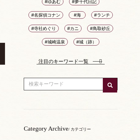
#ゆあむ
#夢千代日記
#名探偵コナン
#海
#ランチ
#寺社めぐり
#カニ
#鳥取砂丘
#城崎温泉
#城（跡）
注目のキーワード一覧
Category Archive
/ カテゴリー