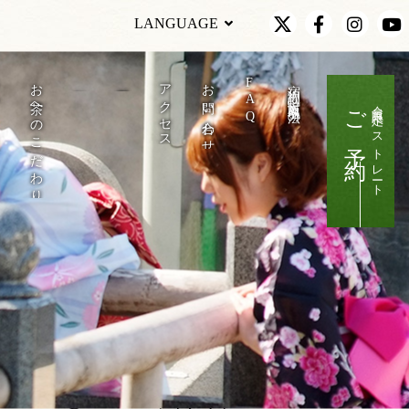
LANGUAGE
F
行
お茶へのこだわり
アクセス
お問い合わせ
宿泊約款・特定商取引法の表記
新着情報
周辺観光
A
ご予約
会員限定ベストレート
Q