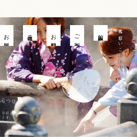
女性に嬉しいこだわり
ファミリー旅
お部屋
天然温泉
お料理
ご朝食
館内施設
できる「清正公園」の紅葉＜兵庫県/新温泉町＞
秋