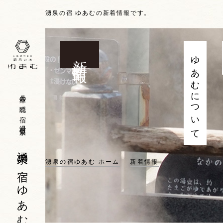
湧泉の宿 ゆあむの新着情報です。
新着情報
ゆあむについて
兵庫の隠れ宿 湯村温泉
湧泉の宿 ゆあむ
湧泉の宿ゆあむ ホーム
新着情報
湯村温泉を一望
2021.11.04
自然・花
兵庫
新温泉町（湯村温泉）