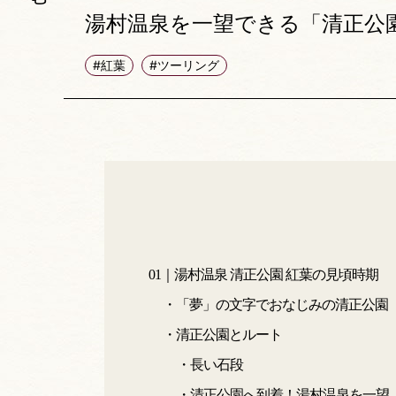
湯村温泉を一望できる「清正公
#紅葉
#ツーリング
01｜湯村温泉 清正公園 紅葉の見頃時期
・「夢」の文字でおなじみの清正公園
・清正公園とルート
・長い石段
・清正公園へ到着！湯村温泉を一望