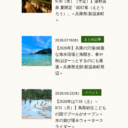
9/30（水）（予定）】湯村温
泉 夏限定「絵灯篭（えとう
ろう）」＜兵庫県/新温泉町
＞
まとめ記事
2026.07.16(木)
【2026年】兵庫の穴場/綺麗
な海水浴場と海開き。春や
秋はぼーっとするのにも最
適＜兵庫県北部/新温泉町周
辺＞
イベント
2026.06.22(木)
【2026年は7/18（土）～
8/31（月）】鳥取砂丘こども
の国でプールがオープン＜
水の遊び場＆ウォータース
ライダー＞