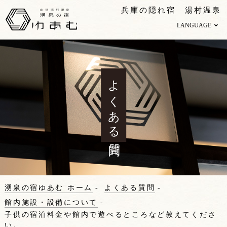
兵庫の隠れ宿 湯村温泉
LANGUAGE
よくある質問
湧泉の宿ゆあむ ホーム
よくある質問
館内施設・設備について
子供の宿泊料金や館内で遊べるところなど教えてくださ
い。